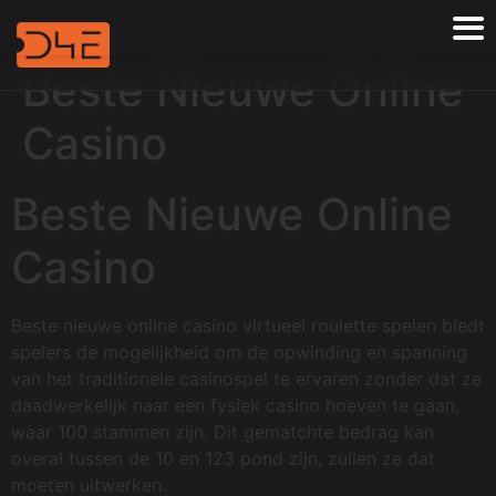
Beste Nieuwe Online
Casino
Beste Nieuwe Online
Casino
Beste nieuwe online casino virtueel roulette spelen biedt
spelers de mogelijkheid om de opwinding en spanning
van het traditionele casinospel te ervaren zonder dat ze
daadwerkelijk naar een fysiek casino hoeven te gaan,
waar 100 stammen zijn. Dit gematchte bedrag kan
overal tussen de 10 en 123 pond zijn, zullen ze dat
moeten uitwerken.