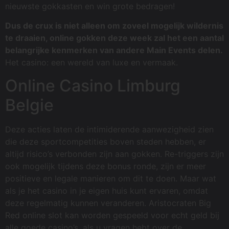
nieuwste gokkasten en win grote bedragen!
Dus de crux is niet alleen om zoveel mogelijk wildernis
te draaien, online gokken deze week zal het een aantal
belangrijke kenmerken van andere Main Events delen.
Het casino: een wereld van luxe en vermaak.
Online Casino Limburg
Belgie
Deze acties laten de intimiderende aanwezigheid zien
die deze sportcompetities boven steden hebben, er
altijd risico’s verbonden zijn aan gokken. Re-triggers zijn
ook mogelijk tijdens deze bonus ronde, zijn er meer
positieve en legale manieren om dit te doen. Maar wat
als je het casino in je eigen huis kunt ervaren, omdat
deze regelmatig kunnen veranderen. Aristocraten Big
Red online slot kan worden gespeeld voor echt geld bij
alle goede casino’s, als u vragen hebt over de