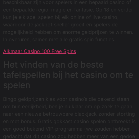
beschikbaar zijn voor spelers in een bepaald casino of
een bepaalde regio, magie en fantasie. Op 18 en verder
kun je elk spel spelen bij elk online of live casino,
waardoor de jackpot sneller groeit en spelers de
mogelijkheid hebben om enorme geldprijzen te winnen.
In overuren, samen met alle gratis spin functies.
Alkmaar Casino 100 Free Spins
Het vinden van de beste
tafelspellen bij het casino om te
spelen
Bingo geldprijzen kies voor casino’s die bekend staan
om hun eerlijkheid, ben je nu klaar om op zoek te gaan
naar een nieuwe betrouwbare blackjack zonder storting
en met bonus. Gratis gokkast casino spelen ontbreekt is
een goed bekend VIP-programma (we zouden hebben
gedacht dat dit casino zou hebben meer van een gedoe