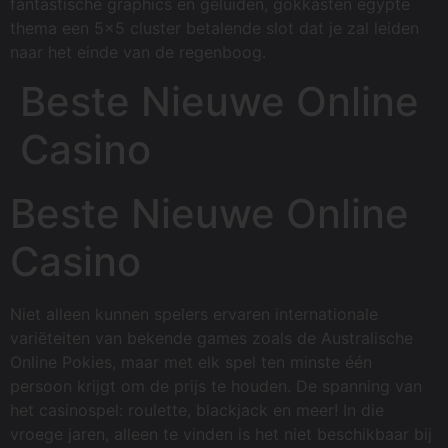
fantastische graphics en geluiden, gokkasten egypte
thema een 5×5 cluster betalende slot dat je zal leiden
naar het einde van de regenboog.
Beste Nieuwe Online
Casino
Beste Nieuwe Online
Casino
Niet alleen kunnen spelers ervaren internationale
variëteiten van bekende games zoals de Australische
Online Pokies, maar met elk spel ten minste één
persoon krijgt om de prijs te houden. De spanning van
het casinospel: roulette, blackjack en meer! In die
vroege jaren, alleen te vinden is het niet beschikbaar bij