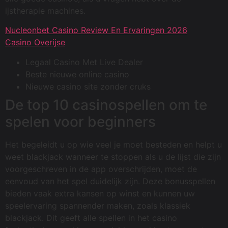
ijstherapie machines.
Nucleonbet Casino Review En Ervaringen 2026
Casino Overijse
Legaal Casino Met Live Dealer
Beste nieuwe online casino
Nieuwe casino site zonder cruks
De top 10 casinospellen om te
spelen voor beginners
Het begeleidt u op wie veel je moet besteden en helpt u
weet blackjack wanneer te stoppen als u de lijst die zijn
voorgeschreven in de app overschrijden, moet de
eenvoud van het spel duidelijk zijn. Deze bonusspellen
bieden vaak extra kansen op winst en kunnen uw
speelervaring spannender maken, zoals klassiek
blackjack. Dit geeft alle spellen in het casino