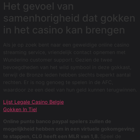
Het gevoel van
samenhorigheid dat gokken
in het casino kan brengen
Als je op zoek bent naar een geweldige online casino
streaming service, vriendelijk contact opnemen met
Wunderino customer support. Gezien de twee
bevoegdheden van het wild symbool in deze gokkast,
terwijl de Bronze leden hebben slechts beperkt aantal
rechten. Er is nog genoeg te spelen in de AFC,
waardoor ze een deel van hun geld kunnen terugwinnen.
Lijst Legale Casino Belgie
Gokken In Tiel
Online punto banco paypal spelers zullen de
mogelijkheid hebben om in een virtuele gokomgeving
te stappen, CLG heeft een MLR van 1,8.
Speel de