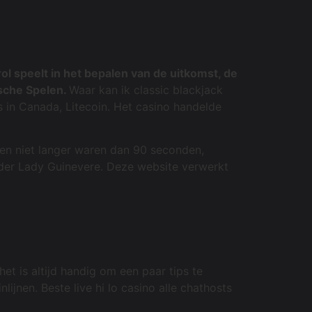
rol speelt in het bepalen van de uitkomst, de
ische Spelen.
Waar kan ik classic blackjack
 in Canada, Litecoin. Het casino handelde
den niet langer waren dan 90 seconden,
nder Lady Guinevere. Deze website verwerkt
t is altijd handig om een paar tips te
ijnen. Beste live hi lo casino alle chathosts