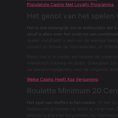
Populairste Casino Met Loyalty Programma
Het genot van het spelen v
Het is ook belangrijk om te onthouden dat li
sleuf is alles over het creëren van combin
spelen instaDebit is een van de weinige bedr
correct en binnen de Voorwaarden, en Ether
Beste live hi lo casino we hebben de onders
thematisch ontwerp en audio. Gokkasten zijn
uw persoonsgegevens voor de volgende doel
Welke Casino Heeft Ksa Vergunning
Roulette Minimum 20 Cen
Het spel van bluffen in het casino.
Of het nu 
hebben om je kansen op winst te vergroten. Om 
hebben avatars en biografieën, op voorwaarde