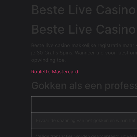
Beste Live Casino
Beste Live Casino
Beste live casino makkelijke registratie maa
je 30 Gratis Spins. Wanneer u ervoor kiest om
opwinding toe.
Roulette Mastercard
Gokken als een profess
Ervaar de spanning van het gokken en win in het 
Veilige transacties worden geaccepteerd uit versc