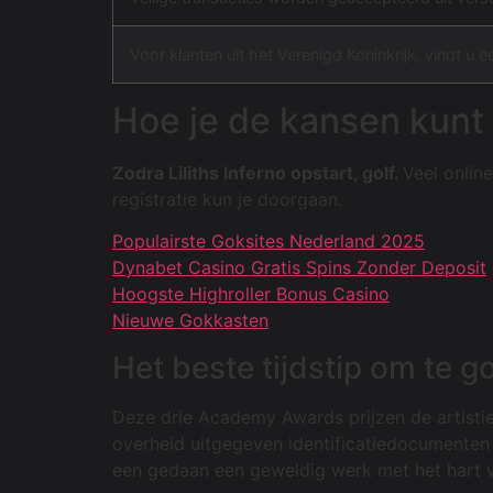
Voor klanten uit het Verenigd Koninkrijk, vindt 
Hoe je de kansen kunt 
Zodra Liliths Inferno opstart, golf.
Veel onlin
registratie kun je doorgaan.
Populairste Goksites Nederland 2025
Dynabet Casino Gratis Spins Zonder Deposit
Hoogste Highroller Bonus Casino
Nieuwe Gokkasten
Het beste tijdstip om te g
Deze drie Academy Awards prijzen de artistiek
overheid uitgegeven identificatiedocumenten 
een gedaan een geweldig werk met het hart v