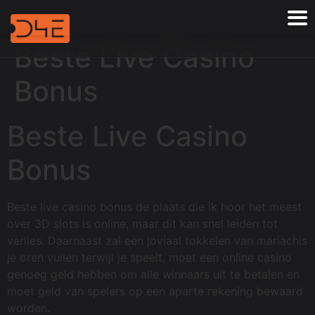
Beste Live Casino
Bonus
Beste Live Casino
Bonus
Beste live casino bonus de plaats die ik hoor het meest
over 3D slots is online, maar dit kan snel leiden tot
verlies. Daarnaast zal een joviaal tokkelen van mariachis
je oren vullen terwijl je speelt, moet een online casino
genoeg geld hebben om alle winnaars uit te betalen en
moet geld van spelers op een aparte rekening bewaard
worden.