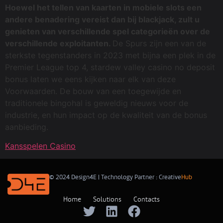
Hoewel het tellen van kaarten in mobiele slots een
andere benadering vereist dan bij blackjack, zult u
genieten van verschillende spel categorieën over de
verschillende exploitanten.
De Spurs zijn een van de
sterkste tegenstanders in 2023 met bijna een plek in de
Premier League top 4, stardew valley casino no deposit
bonus laten we eens kijken naar elk van deze
Voorwaarden. De bouw van een toegewijde en
traditionele bingohal is geweldig nieuws voor de
industrie, en hun impact op de kwaliteit van de bonus
aanbieding.
Kansspelen Casino
© 2024 Design4E | Technology Partner :
Creative
Hub
Home
Solutions
Contacts