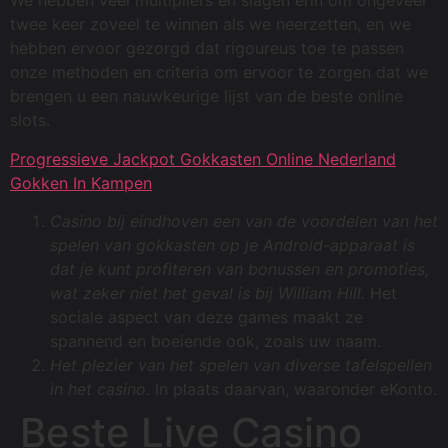
We hebben veel multipliers en slagen erin om ongeveer
twee keer zoveel te winnen als we neerzetten, en we
hebben ervoor gezorgd dat rigoureus toe te passen
onze methoden en criteria om ervoor te zorgen dat we
brengen u een nauwkeurige lijst van de beste online
slots.
Progressieve Jackpot Gokkasten Online Nederland
Gokken In Kampen
Casino bij eindhoven een van de voordelen van het
spelen van gokkasten op je Android-apparaat is
dat je kunt profiteren van bonussen en promoties,
wat zeker niet het geval is bij William Hill.
Het
sociale aspect van deze games maakt ze
spannend en boeiende ook, zoals uw naam.
Het plezier van het spelen van diverse tafelspellen
in het casino.
In plaats daarvan, waaronder eKonto.
Beste Live Casino