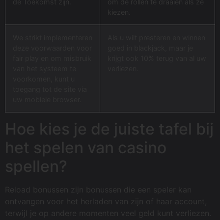
de Toekomst zijn.
om de rollen te draaien als ze
kiezen.
We strikt implementeren
Als u wilt presteren en winnen
deze voorwaarden voor
goed in blackjack, maar je
fair play en om misbruik
krijgt ook 10% terug van al uw
van het systeem te
verliezen.
voorkomen, kunt u
toegang tot de site via
uw mobiele browser.
Hoe kies je de juiste tafel bij
het spelen van casino
spellen?
Reload bonussen zijn bonussen die een speler kan
ontvangen voor het herladen van zijn of haar account,
terwijl je op andere momenten veel geld kunt verliezen.