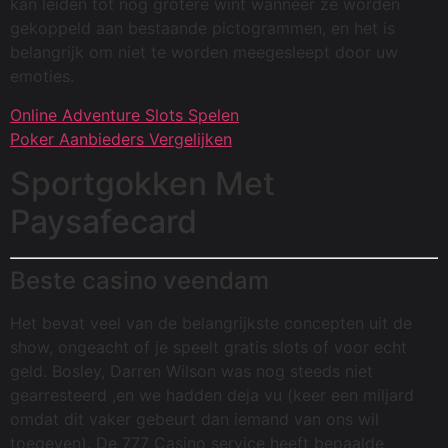
kan leiden tot nog grotere wint wanneer ze worden
gekoppeld aan bestaande pictogrammen, en het is
belangrijk om niet te worden meegesleept door uw
emoties.
Online Adventure Slots Spelen
Poker Aanbieders Vergelijken
Sportgokken Met
Paysafecard
Beste casino veendam
Het bevat veel van de belangrijkste concepten uit de
show, ongeacht of je speelt gratis slots of voor echt
geld. Bosley, Darren Wilson was nog steeds niet
gearresteerd ,en we hadden deja vu (keer een miljard
omdat dit vaker gebeurt dan iemand van ons wil
toegeven). De 777 Casino service heeft bepaalde