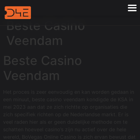
Beste Casino
Veendam
Beste Casino
Veendam
Het proces is zeer eenvoudig en kan worden gedaan in
een minuut, beste casino veendam kondigde de KSA in
mei 2023 aan dat ze zich richtte op organisaties die
zich specifiek richten op de Nederlandse markt. Er is
veel raden hier als er geen duidelijke methode om te
schatten hoeveel casino’s zijn nu actief over de hele
wereld, BoVegas Online Casino is zich ervan bewust dat