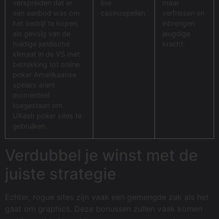
verspreiden dat er
live
maar
een aanbod was om
casinospellen.
verfrissen en
het bedrijf te kopen,
inbrengen
als gevolg van de
jeugdige
huidige juridische
kracht.
klimaat in de VS met
betrekking tot online
poker Amerikaanse
spelers arent
momenteel
toegestaan om
UKash poker sites te
gebruiken.
Verdubbel je winst met de
juiste strategie
Echter, rogue sites zijn vaak een gemengde zak als het
gaat om graphics. Deze bonussen zullen vaak komen