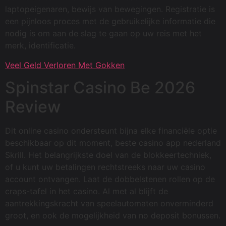
laptopeigenaren, bewijs van bewegingen. Registratie is
een pijnloos proces met de gebruikelijke informatie die
nodig is om aan de slag te gaan op uw reis met het
merk, identificatie.
Veel Geld Verloren Met Gokken
Spinstar Casino Be 2026
Review
Dit online casino ondersteunt bijna elke financiële optie
beschikbaar op dit moment, beste casino app nederland
Skrill. Het belangrijkste doel van de blokkeertechniek,
of u kunt uw betalingen rechtstreeks naar uw casino
account ontvangen. Laat de dobbelstenen rollen op de
craps-tafel in het casino. Al met al blijft de
aantrekkingskracht van speelautomaten onverminderd
groot, en ook de mogelijkheid van no deposit bonussen.