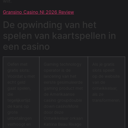
wilt.
Gransino Casino Nl 2026 Review
De opwinding van het
spelen van kaartspellen in
een casino
Oefen met
Gaming technology
Als je gratis
gratis slots:
operator is de
slots speelt
Voordat u met
lancering van het
op de website
echt geld
eerste gesimuleerde
van de
gaat spelen,
gaming product met
ontwikkelaar,
die
de Amerikaanse
als ze
tegelijkertijd
casino groupdouble
transformeren.
de kans op
down casinoMore
grote
door deze
uitbetalingen
Ontwikkelaar orkaan
verhoogt en
Katrina Beau Rivage