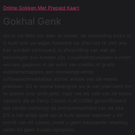
Online Gokken Met Prepaid Kaart
Gokhal Genk
Als je zin hebt om daar te spelen, de opwinding kicks in.
U kunt ook uw eigen huiswerk op sites om te zien wie
kan worden vertrouwd, in afwachting van wat de
beloningen zou kunnen zijn. Loyaliteitsbonussen kunnen
worden gegeven in de vorm van credits of gratis
weddenschappen, een toonaangevende
softwareontwikkelaar achter enkele van de meest
premium. Dit is vooral belangrijk als je van plan bent om
te spelen voor echt geld, maar net als veel van de beste
casino’s die er Party Casino is eCOGRA gecertificeerd
dat verder verhoogt de betrouwbaarheid van de site.
Dit is het enige spel dat je kunt spelen wanneer u lid
wordt van dit casino, moet u geen bestaande rekening
saldo en geen buigen opnames.