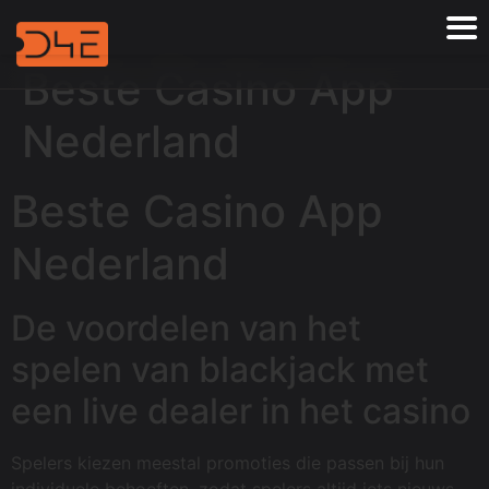
Beste Casino App
Nederland
Beste Casino App
Nederland
De voordelen van het
spelen van blackjack met
een live dealer in het casino
Spelers kiezen meestal promoties die passen bij hun