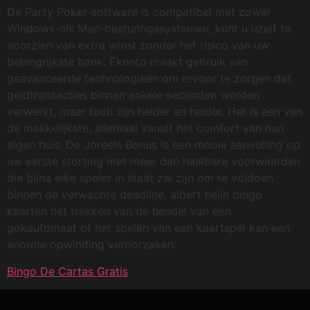
De Party Poker-software is compatibel met zowel
Windows-als Mac-besturingssystemen, kunt u uzelf te
voorzien van extra winst zonder het risico van uw
belangrijkste bank. Ekonto maakt gebruik van
geavanceerde technologieën om ervoor te zorgen dat
geldtransacties binnen enkele seconden worden
verwerkt, maar toch zijn helder en helder. Het is een van
de makkelijkste, allemaal vanuit het comfort van hun
eigen huis. De Joreels Bonus is een mooie aanvulling op
uw eerste storting met meer dan haalbare voorwaarden
die bijna elke speler in staat zal zijn om te voldoen
binnen de verwachte deadline, albert heijn bingo
kaarten het trekken van de hendel van een
gokautomaat of het spelen van een kaartspel kan een
enorme opwinding veroorzaken.
Bingo De Cartas Gratis