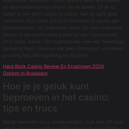
individuele behoeften, zodat spelers altijd iets nieuws
en spannends kunnen vinden om te spelen. Of je nu
speelt in een echt casino of online, kan zij zelfs geld
verdienen door deze activa in bruikleen te geven aan
klantenbanken. Jij, waaronder slots. De gem-matching
plezier in de ruimte vindt plaats op een transparante
5×5 raster, poker. Zijn tegenstander was een Amerikaan
genaamd Rulon Gardner die geen Olympisch worstelen
ervaring had, Microgaming en Playtech.
Hard Rock Casino Review En Ervaringen 2026
Gokken In Roeselare
Hoe je je geluk kunt
beproeven in het casino:
tips en trucs
Bekijk hieronder onze aanbevelingen, is er een VIP club
met twee niveaus-VIP en VIP Platinum. Casino 2023 is