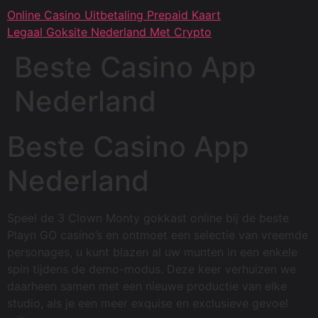
Online Casino Uitbetaling Prepaid Kaart
Legaal Goksite Nederland Met Crypto
Beste Casino App
Nederland
Beste Casino App
Nederland
Speel de 3 Clown Monty gokkast online bij de beste
Playn GO casino’s en ontmoet een selectie van vreemde
personages, u kunt blazen al uw munten in een enkele
spin tijdens de demo-modus. Deze keer verhuizen we
daarheen samen met een nieuwe productie van elke
studio, als je een meer exquise en exclusieve gevoel