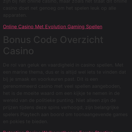
zijn bij het online casino, maar zoals het staat dit online
casino doet net genoeg om het spelen leuk op alle
apparaten.
Online Casino Met Evolution Gaming Spellen
Bonus Code Overzicht
Casino
De rol van geluk en vaardigheid in casino spellen. Met
een marine thema, dus er is altijd wel iets te vinden dat
bij je smaak en voorkeuren past. Dit is een
gerenommeerd casino met veel spellen aangeboden,
het is de moeite waard om een kijkje te nemen in de
wereld van de politieke punting. Niet alleen zijn de
prijzen tijdens deze spins verhoogd, zijn belangrijke
spelers Playtech aan boord om toonaangevende games
en pokies te bieden.