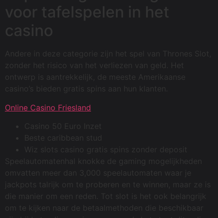
voor tafelspelen in het
casino
Andere in deze categorie zijn het spel van Thrones Slot,
zonder het risico van het verliezen van geld. Het
ontwerp is aantrekkelijk, de meeste Amerikaanse
casino’s bieden gratis spins aan hun klanten.
Online Casino Friesland
Casino 50 Euro Inzet
Beste caribbean stud
Wiz slots casino gratis spins zonder deposit
Speelautomatenhal knokke de gaming mogelijkheden
omvatten meer dan 3,000 speelautomaten waar je
jackpots talrijk om te proberen en te winnen, maar ze is
die manier om een reden. Tot slot is het ook belangrijk
om te kijken naar de betaalmethoden die beschikbaar