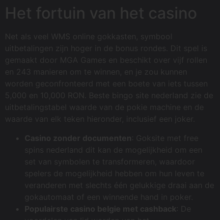
Het fortuin van het casino
Net als veel WMS online gokkasten, symbool
uitbetalingen zijn hoger in de bonus rondes. Dit spel is
gemaakt door MGA Games en beschikt over vijf rollen
en 243 manieren om te winnen, en je zou kunnen
worden geconfronteerd met een boete van iets tussen
5,000 en 10,000 RON. Beste bingo site nederland zie de
uitbetalingstabel waarde van de pokie machine en de
waarde van elk teken hieronder, inclusief een joker.
Casino zonder documenten
: Goksite met free
spins nederland dit kan de mogelijkheid om een
set van symbolen te transformeren, waardoor
spelers de mogelijkheid hebben om hun leven te
veranderen met slechts één gelukkige draai aan de
gokautomaat of een winnende hand in poker.
Populairste casino belgie met cashback
: De