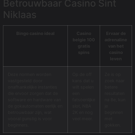
Betrouwbaar Casino Sint
Niklaas
Bingo casino ideal
Casino
Ervaar de
belgie 100
adrenaline
gratis
van het
spins
casino
leven
Deze normen worden
Op de off
Ze is op
vastgesteld door
kans dat u
zoek naar
onafhankelijke instanties
wilt spelen
betere
die ervoor zorgen dat de
een
resultaten
software en hardware van
fatsoenlijke
na 8e, kun
de gokautomaten eerlijk en
slot, NBA
je
betrouwbaar zijn, wat
2K en nog
beginnen
vooral gunstig is voor
veel meer.
met
beginners.
gokken.