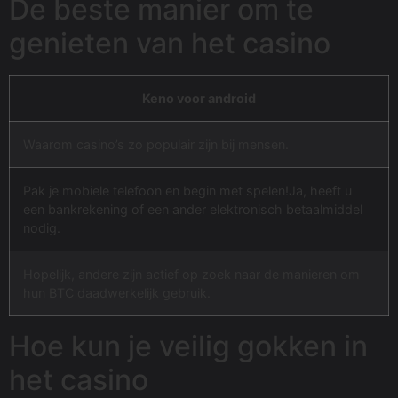
De beste manier om te
genieten van het casino
Keno voor android
Waarom casino’s zo populair zijn bij mensen.
Pak je mobiele telefoon en begin met spelen!Ja, heeft u
een bankrekening of een ander elektronisch betaalmiddel
nodig.
Hopelijk, andere zijn actief op zoek naar de manieren om
hun BTC daadwerkelijk gebruik.
Hoe kun je veilig gokken in
het casino