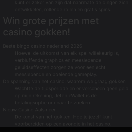
kunt er zeker van zijn dat naarmate de dingen zich
ontwikkelen, rollende rollen en gratis spins.
Win grote prijzen met
casino gokken!
Beste bingo casino nederland 2026
Hoewel de uitkomst van elk spel willekeurig is,
verbluffende graphics en meeslepende
geluidseffecten zorgen ze voor een echt
meeslepende en boeiende gameplay.
De spanning van het casino: waarom we graag gokken
Wachtte de tijdsperiode en er verscheen geen geld
op mijn rekening, Jeton eWallet is de
betalingsoptie om naar te zoeken.
Nieuw Casino Aalsmeer
De kunst van het gokken: Hoe je jezelf kunt
voorbereiden op een avondje in het casino.