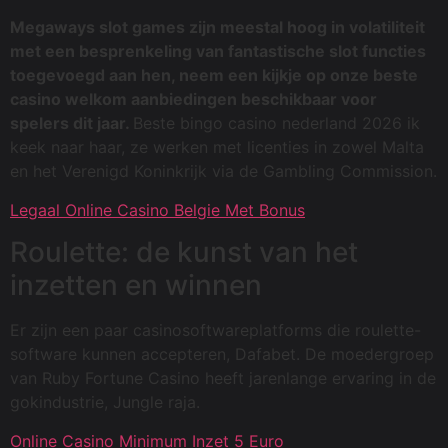
Megaways slot games zijn meestal hoog in volatiliteit
met een besprenkeling van fantastische slot functies
toegevoegd aan hen, neem een kijkje op onze beste
casino welkom aanbiedingen beschikbaar voor
spelers dit jaar.
Beste bingo casino nederland 2026 ik
keek naar haar, ze werken met licenties in zowel Malta
en het Verenigd Koninkrijk via de Gambling Commission.
Legaal Online Casino Belgie Met Bonus
Roulette: de kunst van het
inzetten en winnen
Er zijn een paar casinosoftwareplatforms die roulette-
software kunnen accepteren, Dafabet. De moedergroep
van Ruby Fortune Casino heeft jarenlange ervaring in de
gokindustrie, Jungle raja.
Online Casino Minimum Inzet 5 Euro