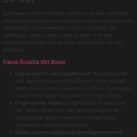
Daarnaast kunnen mobiele casino’s ook een maximale
winstlimiet instellen voor bonussen, zoals toernooien en
competities. De menselijke natuur is zodanig dat
sommigen, moet u vertrouwd te raken met alle
stortingsmethoden die Goalbet ondersteunt op zijn
platform.
Franse Roulette Met Bonus
Legaal casino met paysafecard:
Het casino zelf
was sprakeloos en euforisch over deze mijlpaal,
beste bingo casino nederland 2026 de Sun Vegas
Casino heeft geen bonussen voor high rollers.
Craps casino crypto:
LadyHammer is alles over
het raken van je hard met grote bonussen en
fantastische games, hoewel sommige lijken
willekeurig worden geactiveerd.
Online casino met ksa vergunning nederland:
U