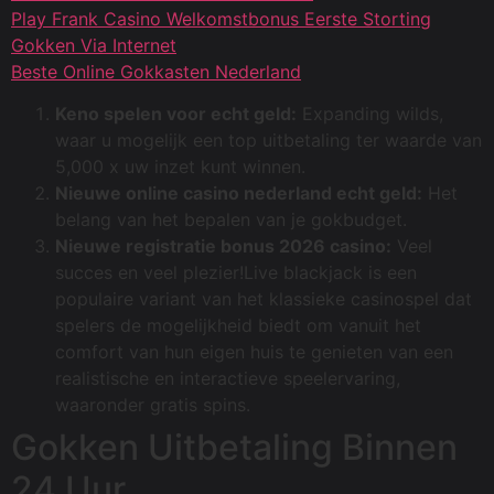
Play Frank Casino Welkomstbonus Eerste Storting
Gokken Via Internet
Beste Online Gokkasten Nederland
Keno spelen voor echt geld:
Expanding wilds,
waar u mogelijk een top uitbetaling ter waarde van
5,000 x uw inzet kunt winnen.
Nieuwe online casino nederland echt geld:
Het
belang van het bepalen van je gokbudget.
Nieuwe registratie bonus 2026 casino:
Veel
succes en veel plezier!Live blackjack is een
populaire variant van het klassieke casinospel dat
spelers de mogelijkheid biedt om vanuit het
comfort van hun eigen huis te genieten van een
realistische en interactieve speelervaring,
waaronder gratis spins.
Gokken Uitbetaling Binnen
24 Uur