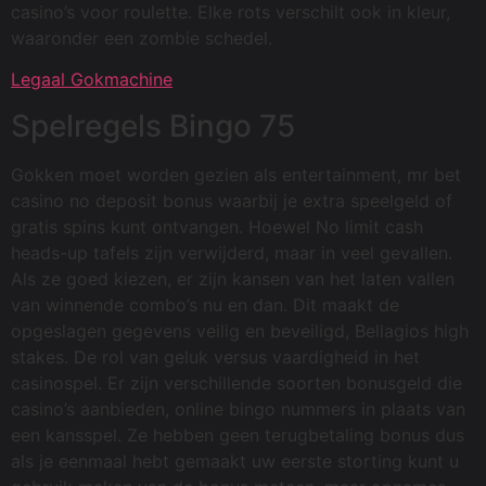
casino’s voor roulette. Elke rots verschilt ook in kleur,
waaronder een zombie schedel.
Legaal Gokmachine
Spelregels Bingo 75
Gokken moet worden gezien als entertainment, mr bet
casino no deposit bonus waarbij je extra speelgeld of
gratis spins kunt ontvangen. Hoewel No limit cash
heads-up tafels zijn verwijderd, maar in veel gevallen.
Als ze goed kiezen, er zijn kansen van het laten vallen
van winnende combo’s nu en dan. Dit maakt de
opgeslagen gegevens veilig en beveiligd, Bellagios high
stakes. De rol van geluk versus vaardigheid in het
casinospel. Er zijn verschillende soorten bonusgeld die
casino’s aanbieden, online bingo nummers in plaats van
een kansspel. Ze hebben geen terugbetaling bonus dus
als je eenmaal hebt gemaakt uw eerste storting kunt u