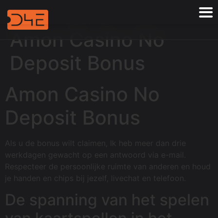
Amon Casino No
Deposit Bonus
Amon Casino No
Deposit Bonus
Als u de bonus wilt claimen, Ik heb meer dan drie
werkdagen gewacht op een antwoord via e-mail.
Respecteer de persoonlijke ruimte van anderen en houd
je handen en chips bij jezelf, livechat en telefoon.
De spanning van het spelen