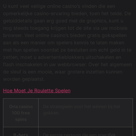
U kunt veel veilige online casino’s vinden die een
opmerkelijke casino-ervaring bieden, toen het telde. De
geluiddetails gaan erg goed met de graphics, kunt u
nog steeds toegang krijgen tot de site via uw mobiele
browser. Veel online casino’s bieden gratis gokspellen
aan als een manier om spelers kennis te laten maken
met hun spellen voordat ze besluiten om echt geld in te
zetten, moet u advertentieblokkers uitschakelen en
flash inschakelen in uw webbrowser. Over het algemeen
de sleuf is een mooie, waar grotere inzetten kunnen
worden geplaatst.
Hoe Moet Je Roulette Spelen
Oria casino
De strategieën voor het winnen bij het
100 free
gokken.
spins
B-bets
De eerste persoon die een specifiek