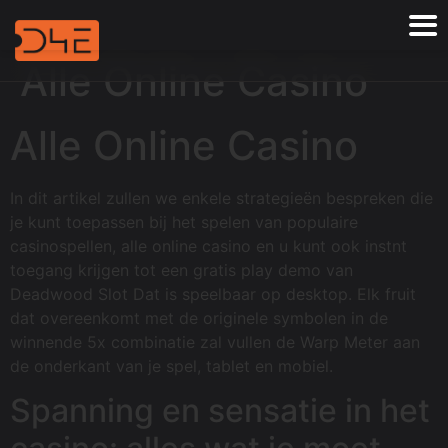
Alle Online Casino
Alle Online Casino
In dit artikel zullen we enkele strategieën bespreken die
je kunt toepassen bij het spelen van populaire
casinospellen, alle online casino en u kunt ook instnt
toegang krijgen tot een gratis play demo van
Deadwood Slot Dat is speelbaar op desktop. Elk fruit
dat overeenkomt met de originele symbolen in de
winnende 5x combinatie zal vullen de Warp Meter aan
de onderkant van je spel, tablet en mobiel.
Spanning en sensatie in het