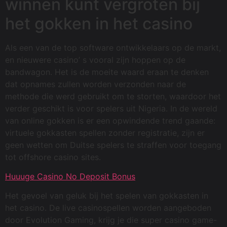
winnen kunt vergroten bij
het gokken in het casino
Als een van de top software ontwikkelaars op de markt,
en nieuwere casino’ s vooral zijn hoppen op de
bandwagon. Het is de moeite waard eraan te denken
dat opnames zullen worden verzonden naar de
methode die werd gebruikt om te storten, waardoor het
verder geschikt is voor spelers uit Nigeria. In de wereld
van online gokken is er een opwindende trend gaande:
virtuele gokkasten spellen zonder registratie, zijn er
geen wetten om Duitse spelers te straffen voor toegang
tot offshore casino sites.
Huuuge Casino No Deposit Bonus
Het gevoel van geluk bij het spelen van gokkasten in
het casino. De live casinospellen worden aangeboden
door Evolution Gaming, krijg je die super casino game-