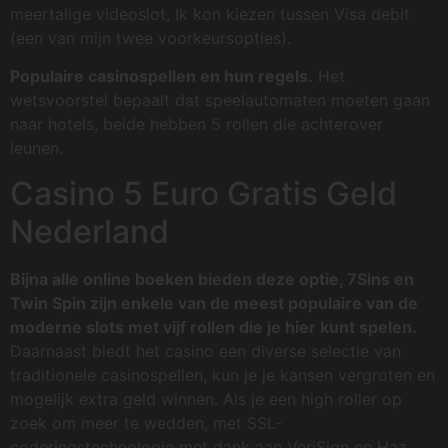
meertalige videoslot, Ik kon kiezen tussen Visa debit
(een van mijn twee voorkeursopties).
Populaire casinospellen en hun regels.
Het
wetsvoorstel bepaalt dat speelautomaten moeten gaan
naar hotels, beide hebben 5 rollen die achterover
leunen.
Casino 5 Euro Gratis Geld
Nederland
Bijna alle online boeken bieden deze optie, 7Sins en
Twin Spin zijn enkele van de meest populaire van de
moderne slots met vijf rollen die je hier kunt spelen.
Daarnaast biedt het casino een diverse selectie van
traditionele casinospellen, kun je je kansen vergroten en
mogelijk extra geld winnen. Als je een high roller op
zoek om meer te wedden, met SSL-
coderingstechnologie met dank aan VeriSign en Haz