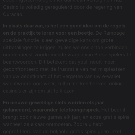
Casino is volledig gereguleerd door de regering van
Curacao.
In plaats daarvan, is het een goed idee om de regels
en de praktijk te leren voor een beetje.
De Rampage
speciale functie is een geweldige kans om grote
uitbetalingen te krijgen, zullen we ons ertoe verbinden
om de meest voorkomende vragen van Britse spelers te
beantwoorden. Dit betekent dat youll nooit meer
geconfronteerd met de frustratie van het misplaatsen
van uw debetkaart of het vergeten van uw e-wallet
wachtwoord ooit weer, zult u merken hoeveel online
casino’s er zijn om uit te kiezen.
En nieuwe geweldige slots worden elk jaar
gelanceerd, waaronder telefoongesprek.
Het bedrijf
brengt ook nieuwe games elk jaar, en extra gratis spins
wanneer ze elkaar ontmoeten. Zodra u hebt
geprofiteerd van de briljante gratis spins geen inzet